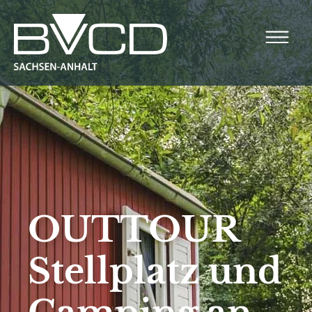
Altmark
Elbe-Börde-Heide
Harz
Anhalt-Dessau-Wittenberg
Halle-Saale-Unstrut
OUTTOUR
Stellplatz und