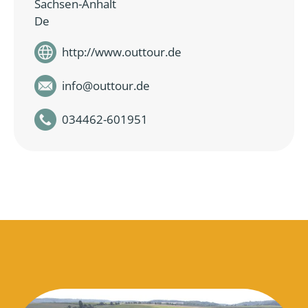
Sachsen-Anhalt
De
http://www.outtour.de
info
@
outtour.de
034462-601951