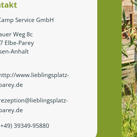
takt
 Camp Service GmbH
kauer Weg 8c
7 Elbe-Parey
sen-Anhalt
http://www.lieblingsplatz-
parey.de
rezeption
@
lieblingsplatz-
parey.de
(+49) 39349-95880