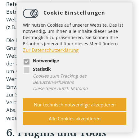
Referrer, verwendete Browser und
Betriebssysteme) und können messen, ob unsere
Cookie Einstellungen
Websitebesucher bestimmte Aktionen durchführen
Wir nutzen Cookies auf unserer Website. Das ist
(z.B. Klicks, Käufe u. Ä.).
notwendig, um Ihnen alle Inhalte dieser Seite
bestmöglich zu präsentieren. Sie können Ihre
Die Nutzung dieses Analyse-Tools erfolgt auf
Erlaubnis jederzeit über dieses Menü ändern.
Grundlage von Art. 6 Abs. 1 lit. f DSGVO. Der
Zur Datenschutzerklärung
Websitebetreiber hat ein berechtigtes Interesse an
Notwendige
der anonymisierten Analyse des Nutzerverhaltens,
Statistik
um sowohl sein Webangebot als auch seine
Cookies zum Tracking des
Werbung zu optimieren. Sofern eine entsprechende
Benutzerverhaltens
Einwilligung abgefragt wurde (z. B. eine Einwilligung
Diese Seite nutzt: Matomo
zur Speicherung von Cookies), erfolgt die
Verarbeitung ausschließlich auf Grundlage von Art. 6
Nur technisch notwendige akzeptieren
Abs. 1 lit. a DSGVO; die Einwilligung ist jederzeit
widerrufbar.
Alle Cookies akzeptieren
6. Plugins und Tools