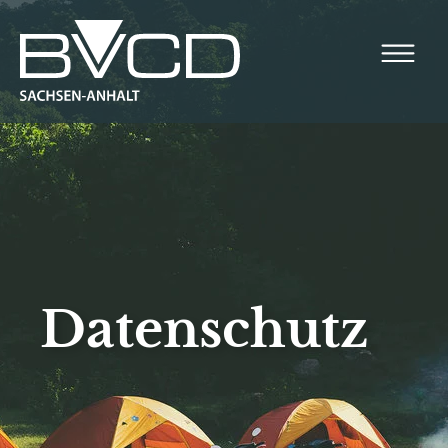
Altmark
Elbe-Börde-Heide
Harz
Anhalt-Dessau-Wittenberg
Halle-Saale-Unstrut
Datenschutz